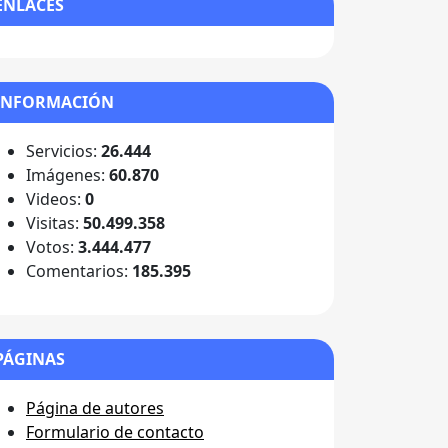
ENLACES
INFORMACIÓN
Servicios:
26.444
Imágenes:
60.870
Videos:
0
Visitas:
50.499.358
Votos:
3.444.477
Comentarios:
185.395
PÁGINAS
Página de autores
Formulario de contacto