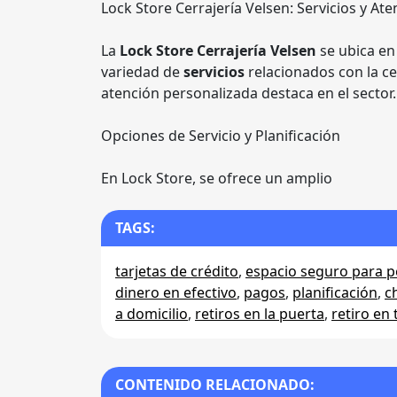
Lock Store Cerrajería Velsen: Servicios y At
La
Lock Store Cerrajería Velsen
se ubica en
variedad de
servicios
relacionados con la c
atención personalizada destaca en el sector.
Opciones de Servicio y Planificación
En Lock Store, se ofrece un amplio
TAGS:
tarjetas de crédito
,
espacio seguro para 
dinero en efectivo
,
pagos
,
planificación
,
c
a domicilio
,
retiros en la puerta
,
retiro en 
CONTENIDO RELACIONADO: