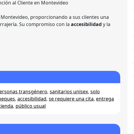
ención al Cliente en Montevideo
 Montevideo, proporcionando a sus clientes una
errajería. Su compromiso con la
accesibilidad
y la
personas transgénero
,
sanitarios unisex
,
solo
heques
,
accesibilidad
,
se requiere una cita
,
entrega
tienda
,
público usual