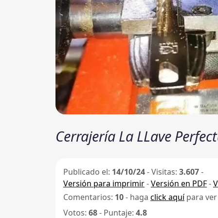
Cerrajería La LLave Perfec
Publicado el:
14/10/24
-
Visitas:
3.607
-
Versión para imprimir
-
Versión en PDF
-
V
Comentarios:
10
- haga
click aquí
para ver
Votos:
68
- Puntaje:
4.8