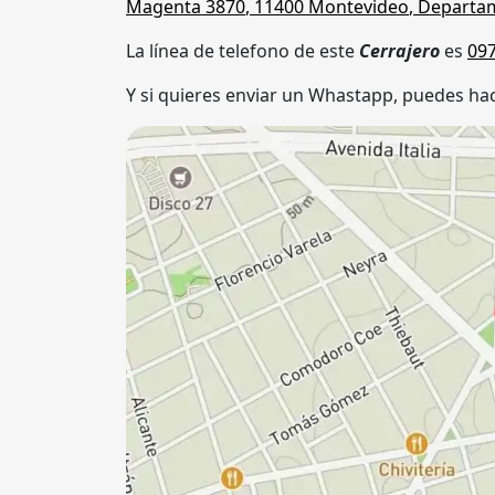
Magenta 3870
,
11400
Montevideo
,
Departa
La línea de telefono de este
Cerrajero
es
09
Y si quieres enviar un Whastapp, puedes hac