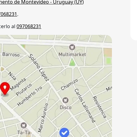
mento de Montevideo
- Uruguay (
UY
)
7068231
.
erlo al
097068231