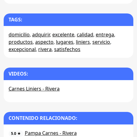
TAGS:
domicilio
,
adquirir
,
excelente
,
calidad
,
entrega
,
productos
,
aspecto
,
lugares
,
liniers
,
servicio
,
excepcional
,
rivera
,
satisfechos
VIDEOS:
Carnes Liniers - Rivera
CONTENIDO RELACIONADO:
Pampa Carnes - Rivera
5.0 ★