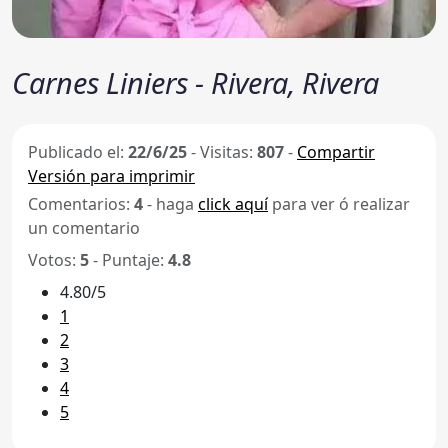
Carnes Liniers - Rivera, Rivera
Publicado el:
22/6/25
-
Visitas:
807
-
Compartir
Versión para imprimir
Comentarios:
4
- haga
click aquí
para ver ó realizar
un comentario
Votos:
5
- Puntaje:
4.8
4.80/5
1
2
3
4
5